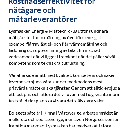
kostnadseffektivitet för
nätägare och
mätarleverantörer
Lysmasken Energi & Mätteknik AB utför kundnära
mättjänster inom mätning av överförd energi, till
exempel fjärravläst el- och fjärrvärmemätning och
laddning och uppvärmning av bilar. En nischad
verksamhet där vi ligger i framkant när det gäller såväl
kompetens som teknisk fältutrustning.
Vår affärside är att med kvalitet, kompetens och säker
leverans erbjuda våra kunder marknadens mest
prisvärda mättekniska tjänster. Genom att alltid erbjuda
ett fast pris och utföra det vi lovar med hög kvalité inom
fastställd tidsplan ska vi vara det självklara valet.
Bolagets säte är i Kinna i Västsverige, arbetsområdet är
mellersta och södra Sverige, men även Norge ses som en
framtida marknad. Lysmasken har medverkat i stora